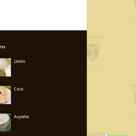
TES
Limón
Coco
Auyama