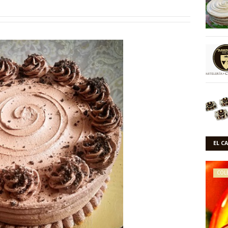
EL C
COL