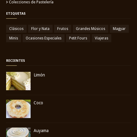
Colecciones de Pastelería
ETIQUETAS
Clásicos
Flor y Nata
Frutos
Grandes Músicos
Magyar
Minis
Ocasiones Especiales
Petit Fours
Viajeras
RECIENTES
Limón
Coco
Auyama